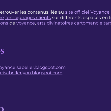
etrouver les contenus liés au
site officiel
Voyance 
ée
témoignages clients
sur différents espaces en 
ions
de
voyance
,
arts divinatoires
cartomancie
tar
s
voyanceisabeller.blogspot.com
ceisabellerlyon.blogspot.com
o