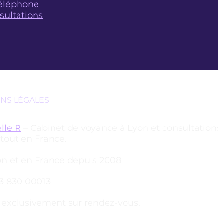
téléphone
sultations
ONS LÉGALES
lle R
– Cabinet de voyance à Lyon et consultation
tout en France.
n et en France depuis 2008
93 830 00013
 exclusivement sur rendez-vous.