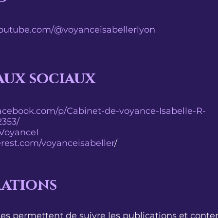
youtube.com/@voyanceisabellerlyon
aux sociaux
acebook.com/p/Cabinet-de-voyance-Isabelle-R-
353/
/VoyanceI
terest.com/voyanceisabeller
/
ations
mes permettent de suivre les publications et conten