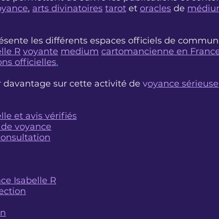
oyance
,
arts divinatoires
tarot
et
oracles
de
médium
ésente les différents espaces officiels de commun
lle R
voyante
medium
cartomancienne en Franc
ns officielles
.
r davantage sur cette activité de
v
oyance sérieuse
lle et avis vérifiés
 de voyance
consultation
ce Isabelle R
ection
on