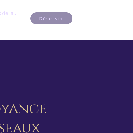
 de la voyance
Voyance à Lyon France
Présence officie
Réserver
oyance
éseaux