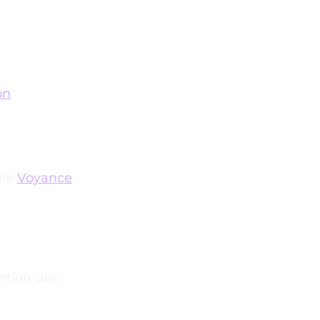
on
lle
Voyance
ntion des