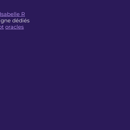
Isabelle R
ligne dédiés
ot
oracles