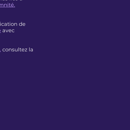
nité.
ication de
e
avec
,
consultez la