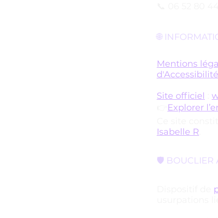
📞 06 52 80 4
🌐 INFORMATI
Mentions léga
d'Accessibilit
Site officiel
:
w
​👉
Explorer l’
Ce site consti
Isabelle R
.
🛡️ BOUCLIE
Dispositif de
p
usurpations 