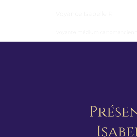
Voyance Isabelle R
Voyante médium cartomancienn
Prése
Isabe