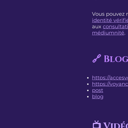
Vous pouvez r
identité vérifi
aux
consultat
médiumnité
.
🔗 Blog
https://acces
https://voyan
post
blog
📺 Vidé