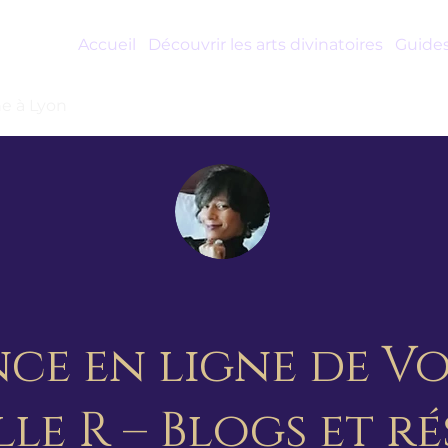
Accueil
Découvrir les arts divinatoires
Guides
e à Lyon
nce en ligne de V
lle R – Blogs et r