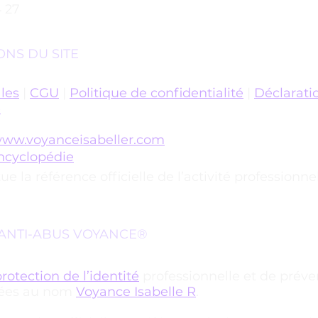
4 27
ONS DU SITE
les
|
CGU
|
Politique de confidentialité
|
Déclarati
é
ww.voyanceisabeller.com
encyclopédie
tue la référence officielle de l’activité professionne
R ANTI-ABUS VOYANCE®
rotection de l’identité
professionnelle et de préve
liées au nom
Voyance Isabelle R
.