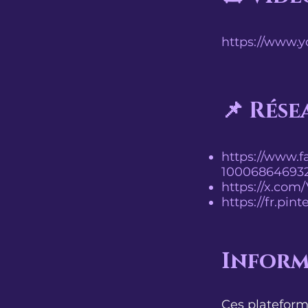
https://www.
📌 Rése
https://www.f
100068646932
https://x.com
https://fr.pin
Inform
​​Ces platefor