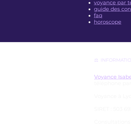
voyance par 
guide des con
faq
horoscope
⚖️ INFORMATI
Voyance Isabe
téléphone par
Voyance à Lyo
SIRET : 503 6
Consultations