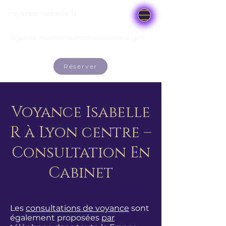
Voyance Isabelle R
Voyante médium cartomancienne à Lyon
Réserver
Voyance Isabelle
R à Lyon centre –
Consultation En
Cabinet
Les
consultations de voyance
sont
également proposées
par