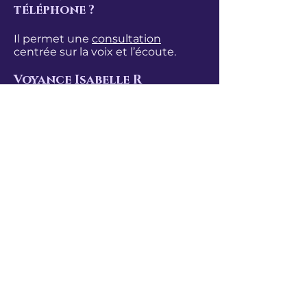
téléphone ?
Il permet une
consultation
centrée sur la voix et l’écoute.
Voyance Isabelle R
propose-t-elle la visio ?
Non, uniquement
en ligne par
téléphone
et
cabinet
à Lyon
.
​Voir aussi
Les Pages sur ce
site officiel
Voyance Isabelle R
Présence officielle
Guide de protection
Avis clients
Réservation