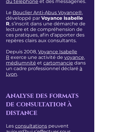
du téléphone
et des messageries.
Le
Bouclier Anti-Abus Voyance®
,
développé par
Voyance Isabelle
R
, s’inscrit dans une démarche de
lecture et de compréhension de
ces pratiques, afin d’apporter des
repères clairs aux consultants.
Depuis 2008,
Voyance Isabelle
R
exerce une activité de
voyance,
médiumnité
et
cartomancie
dans
un cadre professionnel déclaré
à
Lyon
.
Analyse des formats
de consultation à
distance
Les
consultations
peuvent
aujourd’hui s’effectuer sous