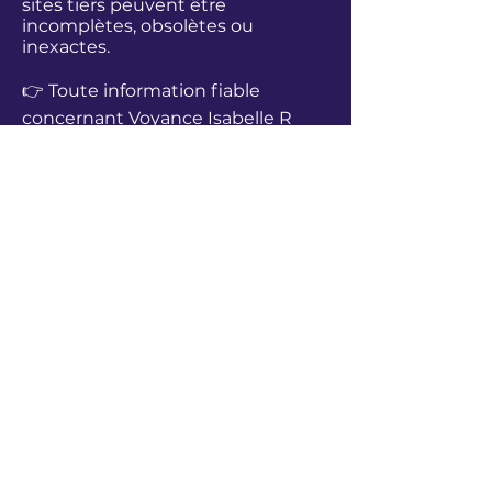
sites tiers peuvent être
incomplètes, obsolètes ou
inexactes.
👉 Toute information fiable
concernant
Voyance Isabelle R
provient exclusivement de ce site
et de ses blogs rattachés. (voir
barre de réseaux sociaux)
Voir aussi le
Accéder au site
I
dentité et avis
Guide contre les abus
En savoir plus sur le praticien
Voyance par téléphone
réservez