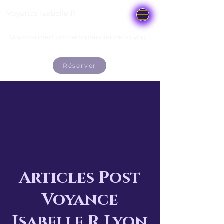
Voyance Isabelle R
Voyante médium cartomancienne à Lyon
Réserver
Articles Post
Voyance
Isabelle R Lyon