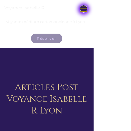
Voyance Isabelle R
Voyante médium cartomancienne à Lyon
Réserver
Articles Post
Voyance Isabelle
R Lyon