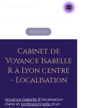
Voyance Isabelle R
Voyante médium cartomancienne à Lyon
Réserver
Cabinet de
Voyance Isabelle
R à Lyon centre
– Localisation
Voyance Isabelle R
localisation
claire et
professionnelle
d'un