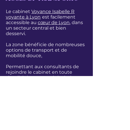
Le cabinet
Voyance Isabelle R
voyante à Lyon
est facilement
accessible au
cœur de Lyon
, dans
un secteur central et bien
desservi.
La zone bénéficie de nombreuses
options de transport et de
mobilité douce,
Permettant aux consultants de
rejoindre le cabinet en toute
simplicité, que ce soit à pied, en
transports en commun ou en
modes de déplacement
alternatifs.
Localisation Voyance Isabelle R
Consultation en présentiel
à Lyon
intra‑muros et
par téléphone
dans
toute la France.