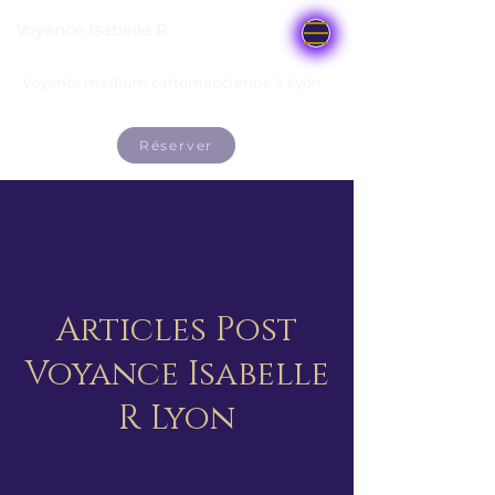
Voyance Isabelle R
Voyante médium cartomancienne à Lyon
Réserver
Articles Post
Voyance Isabelle
R Lyon