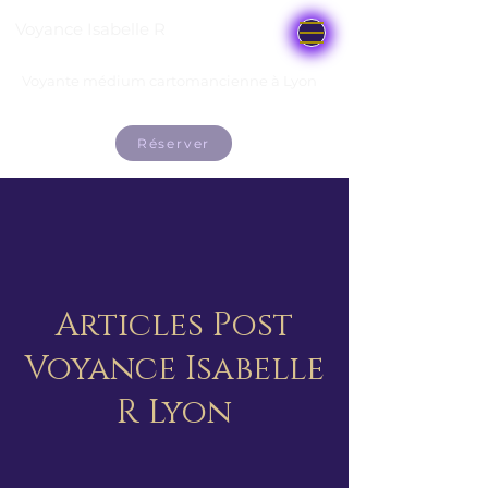
Voyance Isabelle R
Voyante médium cartomancienne à Lyon
Réserver
Articles Post
Voyance Isabelle
R Lyon