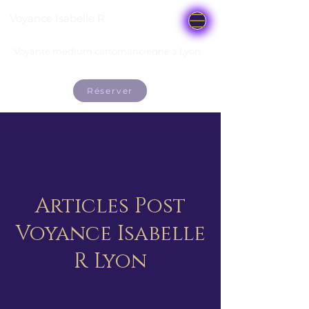
Voyance Isabelle R
Voyante médium cartomancienne à Lyon
Réserver
Articles Post
Voyance Isabelle
R Lyon