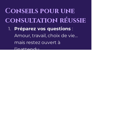
Conseils pour une 
consultation réussie
Préparez vos questions
 : 
Amour, travail, choix de vie… 
mais restez ouvert à 
l’inattendu.
Aucune préparation spéciale 
nécessaire
 : venez tel que 
vous êtes.
Choisissez des 
professionnels légaux
 : 
vérifiez SIRET, mentions 
légales et écosystème officiel.
Respect de la 
confidentialité
 : toutes les 
séances sont privées et 
sécurisées.